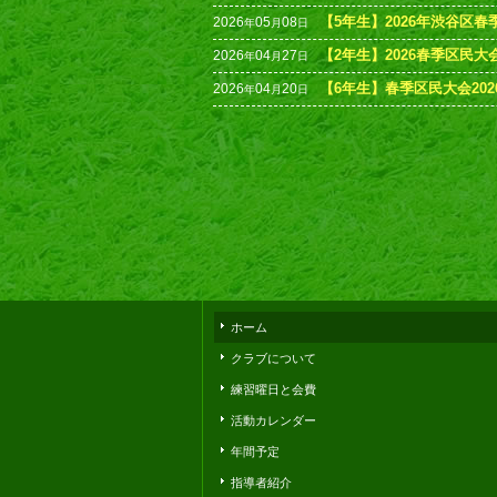
【5年生】2026年渋谷区
2026
05
08
年
月
日
【2年生】2026春季区民大会(
2026
04
27
年
月
日
【6年生】春季区民大会202
2026
04
20
年
月
日
ホーム
クラブについて
練習曜日と会費
活動カレンダー
年間予定
指導者紹介