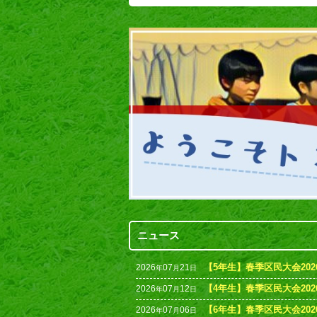
ニュース
【5年生】春季区民大会202
2026
07
21
年
月
日
【4年生】春季区民大会202
2026
07
12
年
月
日
【6年生】春季区民大会20
2026
07
06
年
月
日