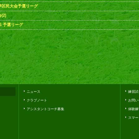
春季区民大会予選リーグ
2)
6 予選リーグ
ニュース
練習試
クラブノート
お問い
アシスタントコーチ募集
体験練
スマー